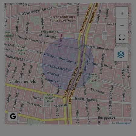
+
−
Tiles ©
basemap.at