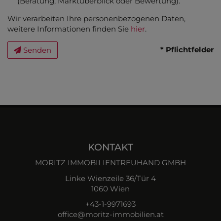
(Beratung, Marktüberblick oder Bewertung).
Wir verarbeiten Ihre personenbezogenen Daten,
weitere Informationen finden Sie
hier
.
* Pflichtfelder
Senden
KONTAKT
MORITZ IMMOBILIENTREUHAND GMBH
Linke Wienzeile 36/Tür 4
1060 Wien
+43-1-9971693
office@moritz-immobilien.at