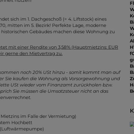
 31.08.2026
beim Verkäufer einlangen, gewähren wir
F
provision
. Die Aktion ist zeitlich befristet – jetzt die
W
enheit nutzen!
K
B
W
 sich im 1. Dachgeschoß (= 4. Liftstock) eines
K
70, mitten im 5. Bezirk! Perfekte Lage, moderne
A
s historischen Gebäudes machen diese Wohnung zu
H
f
g
ietet mit einer Rendite von 3,58% (Hauptmietzins: EUR
B
wir gerne den Mietvertrag zu.
B
Z
H
- kommen noch 20% USt hinzu - somit kommt man auf
B
ußer Sie kaufen die Wohnung als Vorsorgewohnung und
plette USt wieder vom Finanzamt zurückholen bzw.
rich Sie müssen die Umsatzsteuer nicht an das
K
genverrechnet.
Mietzins im Falle der Vermietung)