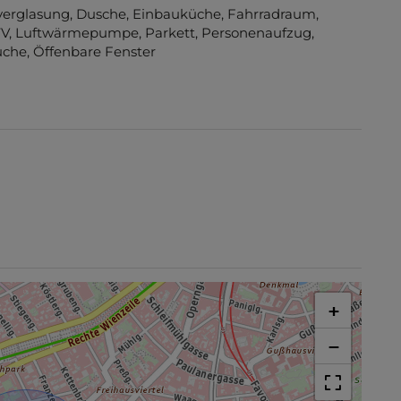
verglasung
Dusche
Einbauküche
Fahrradraum
TV
Luftwärmepumpe
Parkett
Personenaufzug
üche
Öffenbare Fenster
+
−