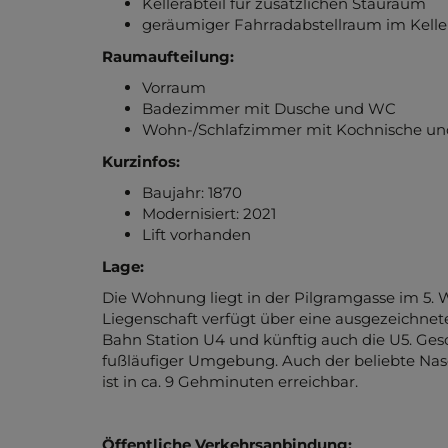
Inkl. moderner Kochnische und eingeb
Fußbodenheizung u. Fußbodenkühlung
Kellerabteil für zusätzlichen Stauraum
geräumiger Fahrradabstellraum im Kelle
Raumaufteilung:
Vorraum
Badezimmer mit Dusche und WC
Wohn-/Schlafzimmer mit Kochnische un
Kurzinfos:
Baujahr: 1870
Modernisiert: 2021
Lift vorhanden
Lage:
Die Wohnung liegt in der Pilgramgasse im 5
Liegenschaft verfügt über eine ausgezeichnet
Bahn Station U4 und künftig auch die U5. Gesc
fußläufiger Umgebung. Auch der beliebte Nas
ist in ca. 9 Gehminuten erreichbar.