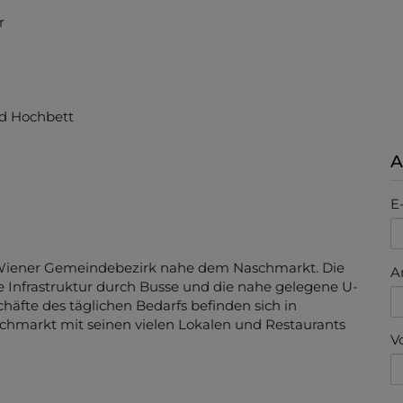
autem Hochbett
 (Luftwärmepumpe)
r
A
d Hochbett
E
A
. Wiener Gemeindebezirk nahe dem Naschmarkt. Die
e Infrastruktur durch Busse und die nahe gelegene U-
V
häfte des täglichen Bedarfs befinden sich in
chmarkt mit seinen vielen Lokalen und Restaurants