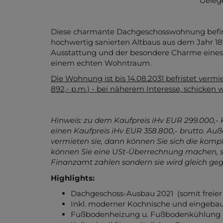
Für alle Kaufanbote, die
bis einschließlich
einen
50 %igen Nachlass auf die Makler
Geleg
Diese charmante Dachgeschosswohnung befindet
hochwertig sanierten Altbaus aus dem Jahr 18
Ausstattung und der besondere Charme eine
einem echten Wohntraum.
Die Wohnung ist bis 14.08.2031 befristet verm
892,- p.m.) - bei näherem Interesse, schicken 
Hinweis: zu dem Kaufpreis iHv EUR 299.000,
einen Kaufpreis iHv EUR 358.800,- brutto. A
vermieten sie, dann können Sie sich die kom
können Sie eine USt-Überrechnung machen, sp
Finanzamt zahlen sondern sie wird gleich ge
Highlights:
Dachgeschoss-Ausbau 2021 (somit freier 