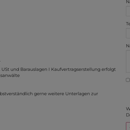
N
T
N
.
. USt und Barauslagen I Kaufvertragserstellung erfolgt
tsanwälte
lbstverständlich gerne weitere Unterlagen zur
W
D