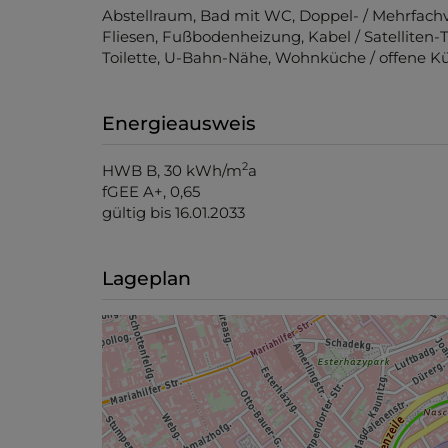
Ausstattung
Abstellraum
Bad mit WC
Doppel- / Mehrfach
Fliesen
Fußbodenheizung
Kabel / Satelliten-
Toilette
U-Bahn-Nähe
Wohnküche / offene K
Energieausweis
2
HWB
B, 30 kWh/m
a
fGEE
A+, 0,65
gültig bis
16.01.2033
Lageplan