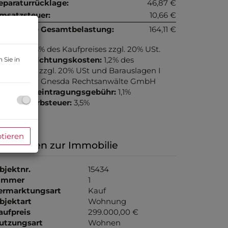
eparaturrücklage:
46,87 €
msatzsteuer:
10,66 €
onatliche Gesamtbelastung:
164,11 €
rovision:
3% des Kaufpreises zzgl. 20% USt.
ertragserrichtungskosten:
1,2% des
 Sie in
aufpreises zzgl. 20% USt und Barauslagen I
iefenthaler Gnesda Rechtsanwälte GmbH
rundbucheintragungsgebühr:
1,1%
runderwerbsteuer:
3,5%
ptieren
asisdaten zur Immobilie
bjektnr.
15434
immer
1
ermarktungsart
Kauf
bjektart
Wohnung
aufpreis
299.000,00 €
utzungsart
Wohnen