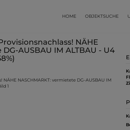
HOME
OBJEKTSUCHE
rovisionsnachlass! NÄHE
e DG-AUSBAU IM ALTBAU - U4
58%)
E
K
F
Z
P
K
B