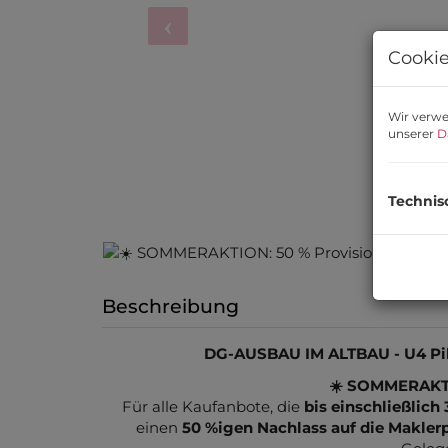
Cookie
Wir verwe
unserer
D
Technis
Zimmer mit
Beschreibung
DG-AUSBAU IM ALTBAU - U4 Pil
☀️ SOMMERAKTIO