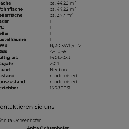
2
läche
ca. 44,22 m
2
ohnfläche
ca. 44,22 m
2
ellerfläche
ca. 2,77 m
äder
1
C
1
eller
1
bstellräume
1
2
WB
B, 30 kWh/m
a
GEE
A+, 0,65
ültig bis
16.01.2033
aujahr
2021
auart
Neubau
ustand
modernisiert
auszustand
modernisiert
eziehbar
15.08.2031
ontaktieren Sie uns
Anita Ochsenhofer