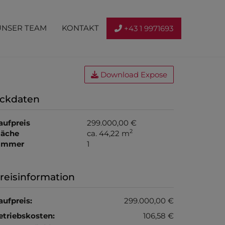
UNSER TEAM
KONTAKT
+43 1 9971693
Download Expose
ckdaten
aufpreis
299.000,00 €
2
läche
ca. 44,22 m
immer
1
reisinformation
aufpreis:
299.000,00 €
etriebskosten:
106,58 €