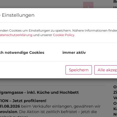
R
U
 Einstellungen
m
P
V
nden Cookies um Einstellungen zu speichern. Nähere Informationen finden
atenschutzerklärung
und unserer
Cookie Policy
.
K
T
G
ch notwendige Cookies
immer aktiv
G
 Hochbett u. Küche
Speichern
Alle akze
B
O
Z
V
O
gramgasse - inkl. Küche und Hochbett
K
N – Jetzt profitieren!
N