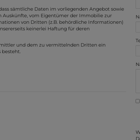
 dass sämtliche Daten im vorliegenden Angebot sowie
n Auskünfte, vom Eigentümer der Immobilie zur
N
ationen von Dritten (z.B. behördliche Informationen)
nsererseits keinerlei Haftung für deren
T
mittler und dem zu vermittelnden Dritten ein
 besteht.
N
W
D