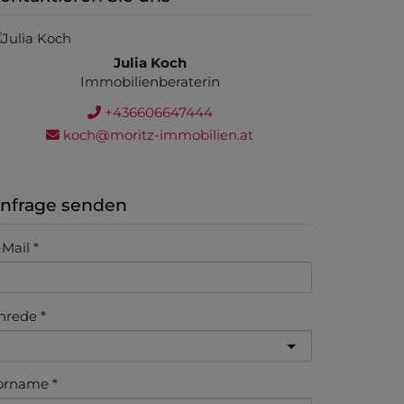
Julia Koch
Immobilienberaterin
+436606647444
koch@moritz-immobilien.at
nfrage senden
-Mail
nrede
orname