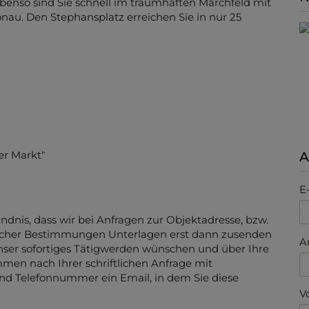
Ebenso sind Sie schnell im traumhaften Marchfeld mit
au. Den Stephansplatz erreichen Sie in nur 25
er Markt"
A
E
dnis, dass wir bei Anfragen zur Objektadresse, bzw.
icher Bestimmungen Unterlagen erst dann zusenden
A
unser sofortiges Tätigwerden wünschen und über Ihre
mmen nach Ihrer schriftlichen Anfrage mit
nd Telefonnummer ein Email, in dem Sie diese
V