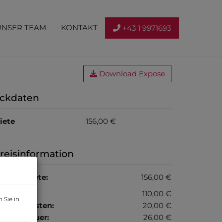
UNSER TEAM
KONTAKT
+43 1 9971693
Download Expose
ckdaten
iete
156,00 €
reisinformation
esamtmiete:
156,00 €
iete:
110,00 €
 Sie in
etriebskosten:
20,00 €
msatzsteuer:
26,00 €