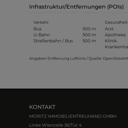
Infrastruktur/Entfernungen (POIs)
Verkehr
Gesundheit
Bus
500 m
Arzt
U-Bahn
500 m
Apotheke
Straßenbahn / Bus
500 m
Klinik
Krankenha
Angaben Entfernung Luftlinie / Quelle: OpenStreet
KONTAKT
MORITZ IMMOBILIENTREUHAND GMBH
Linke Wienzeile 36/Tür 4