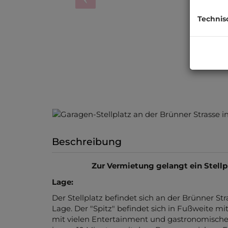
Technis
Beschreibung
Zur Vermietung gelangt ein Stellpl
Lage:
Der Stellplatz befindet sich an der Brünner S
Lage. Der "Spitz" befindet sich in Fußweite m
mit vielen Entertainment und gastronomische