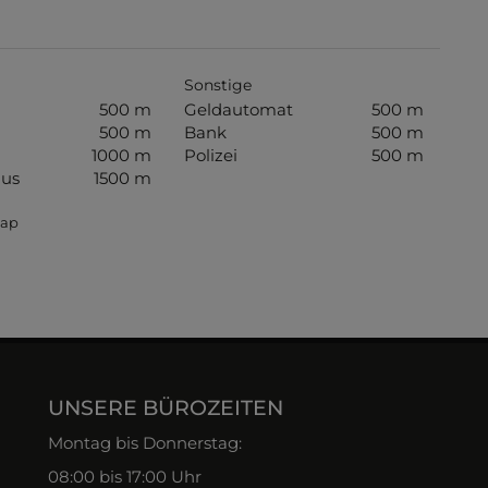
Sonstige
500 m
Geldautomat
500 m
500 m
Bank
500 m
1000 m
Polizei
500 m
us
1500 m
Map
UNSERE BÜROZEITEN
Montag bis Donnerstag:
08:00 bis 17:00 Uhr