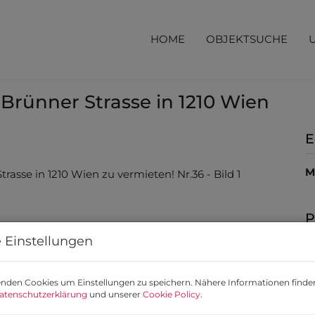
HOME
OBJEKTSUCHE
 Brünner Strasse in 1210 Wien
E
M
P
 Einstellungen
G
M
nden Cookies um Einstellungen zu speichern. Nähere Informationen finden
B
atenschutzerklärung
und unserer
Cookie Policy
.
U