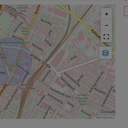
+
−
Tiles ©
basemap.at