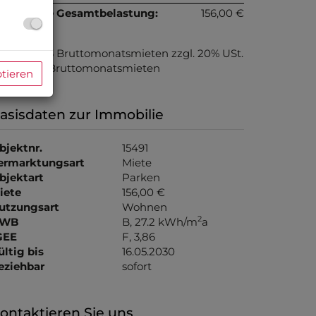
onatliche Gesamtbelastung:
156,00 €
rovision:
3 Bruttomonatsmieten zzgl. 20% USt.
aution:
3 Bruttomonatsmieten
ptieren
asisdaten zur Immobilie
bjektnr.
15491
ermarktungsart
Miete
bjektart
Parken
iete
156,00 €
utzungsart
Wohnen
2
WB
B, 27.2 kWh/m
a
GEE
F, 3,86
ültig bis
16.05.2030
eziehbar
sofort
ontaktieren Sie uns