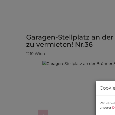
Garagen-Stellplatz an der
zu vermieten! Nr.36
1210 Wien
Cookie
Wir verwe
unserer
D