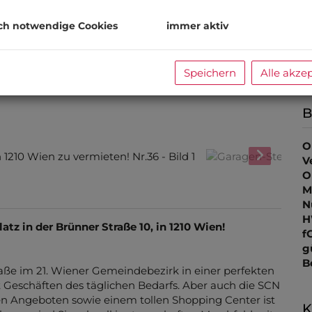
m
ch notwendige Cookies
immer aktiv
P
K
Speichern
Alle akze
B
O
V
O
M
N
H
atz in der Brünner Straße 10, in 1210
Wien!
f
g
B
traße im 21. Wiener Gemeindebezirk in einer perfekten
it Geschäften des täglichen Bedarfs. Aber auch die SCN
n Angeboten sowie einem tollen Shopping Center ist
K