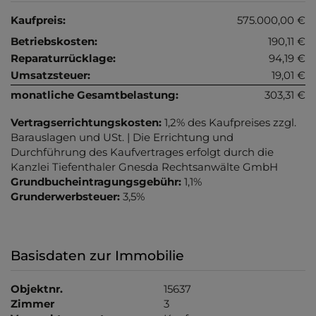
Kaufpreis:
575.000,00 €
Betriebskosten:
190,11 €
Reparaturrücklage:
94,19 €
Umsatzsteuer:
19,01 €
monatliche Gesamtbelastung:
303,31 €
Vertragserrichtungskosten:
1,2% des Kaufpreises zzgl.
Barauslagen und USt. | Die Errichtung und
Durchführung des Kaufvertrages erfolgt durch die
Kanzlei Tiefenthaler Gnesda Rechtsanwälte GmbH
Grundbucheintragungsgebühr:
1,1%
Grunderwerbsteuer:
3,5%
Basisdaten zur Immobilie
Objektnr.
15637
Zimmer
3