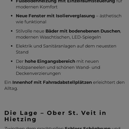
Fußbodenheizung mit Einzelraumsteuerung
für
modernen Komfort
Neue Fenster mit Isolierverglasung
– ästhetisch
wie funktional
Stilvolle neue
Bäder mit bodenebenen Duschen
,
modernen Waschtischen, LED-Spiegeln
Elektrik und Sanitäranlagen auf dem neuesten
Stand
Der
hohe Eingangsbereich
mit neuen
Holzpaneelen und schönen Wand- und
Deckenverzierungen
Ein
Innenhof mit Fahrradabstellplätzen
erleichtert den
Alltag.
Die Lage – Ober St. Veit in
Hietzing
Zwischen dem prachtvollen
Schloss Schönbrunn
und