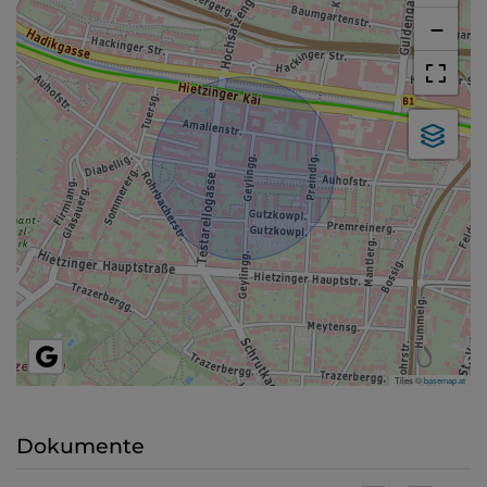
−
Tiles ©
basemap.at
Dokumente