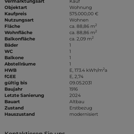
Vermarktungsart
Kauf
Objektart
Wohnung
Kaufpreis
575.000,00 €
Nutzungsart
Wohnen
2
Fläche
ca. 88,86 m
2
Wohnfläche
ca. 88,86 m
2
Balkonfläche
ca. 2,09 m
Bäder
1
WC
1
Balkone
1
Abstellräume
1
2
HWB
E, 173.4 kWh/m
a
fGEE
E, 2,74
gültig bis
09.05.2031
Baujahr
1916
Letzte Sanierung
2024
Bauart
Altbau
Zustand
Erstbezug
Hauszustand
modernisiert
Kontaktieren Sie uns