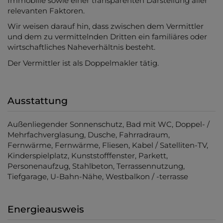
Immobilie sowie einer transparenten Darstellung aller
relevanten Faktoren.
Wir weisen darauf hin, dass zwischen dem Vermittler
und dem zu vermittelnden Dritten ein familiäres oder
wirtschaftliches Naheverhältnis besteht.
Der Vermittler ist als Doppelmakler tätig.
Ausstattung
Außenliegender Sonnenschutz
Bad mit WC
Doppel- /
Mehrfachverglasung
Dusche
Fahrradraum
Fernwärme
Fernwärme
Fliesen
Kabel / Satelliten-TV
Kinderspielplatz
Kunststofffenster
Parkett
Personenaufzug
Stahlbeton
Terrassennutzung
Tiefgarage
U-Bahn-Nähe
Westbalkon / -terrasse
Energieausweis