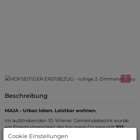
Beschreibung
MAJA - Urban leben. Leistbar wohnen.
Im aufstrebenden 10. Wiener Gemeindebezirk wurde
ein Eigentumsprojekt der bauwerk Gruppe mit
102
Wohnungen
(1-4 Zimmer; 30 – 150 m²)
und
26
Cookie Einstellungen