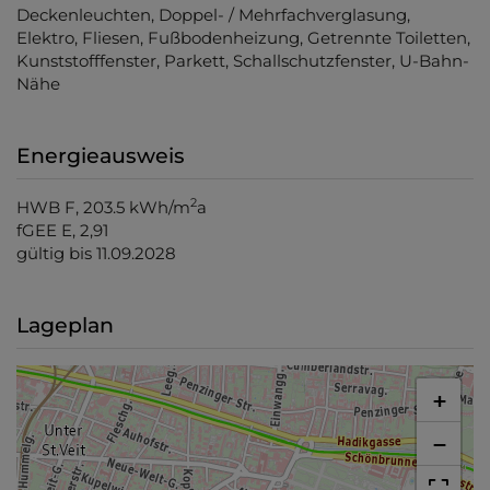
Deckenleuchten
Doppel- / Mehrfachverglasung
Elektro
Fliesen
Fußbodenheizung
Getrennte Toiletten
Kunststofffenster
Parkett
Schallschutzfenster
U-Bahn-
Nähe
Energieausweis
2
HWB
F, 203.5 kWh/m
a
fGEE
E, 2,91
gültig bis
11.09.2028
Lageplan
+
−