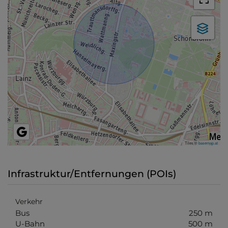
Tiles ©
basemap.at
Infrastruktur/Entfernungen (POIs)
Verkehr
Bus
250 m
U-Bahn
500 m