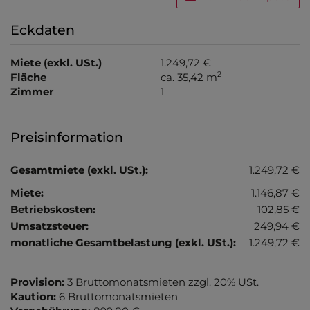
Eckdaten
Miete (exkl. USt.)
1.249,72 €
2
Fläche
ca. 35,42 m
Zimmer
1
Preisinformation
Gesamtmiete (exkl. USt.):
1.249,72 €
Miete:
1.146,87 €
Betriebskosten:
102,85 €
Umsatzsteuer:
249,94 €
monatliche Gesamtbelastung (exkl. USt.):
1.249,72 €
Provision:
3 Bruttomonatsmieten zzgl. 20% USt.
Kaution:
6 Bruttomonatsmieten