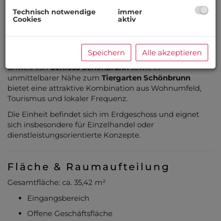
Maxingstraße, 1130 Wien
Technisch notwendige
immer
Cookies
aktiv
Zur Vermietung gelangt ein generalsaniertes
Geschäftslokal mit hohem Potenzial in der
Speichern
Alle akzeptieren
Maxingstraße im 13. Wiener Gemeindebezirk. Die Lage
unweit von
Schloss Schönbrunn
sowie in
unmittelbarer Nähe zum
Tiergarten Schönbrunn
bietet eine attraktive Kombination aus Wohnumfeld,
Tourismus und lokaler Frequenz.
Die Einheit befindet sich im Erdgeschoss und eignet
sich insbesondere für Einzelhandel oder
dienstleistungsorientierte Konzepte.
Fläche & Raumaufteilung
Gesamtfläche: ca. 35,42 m²
Eingangsbereich
Offene Geschäftsfläche