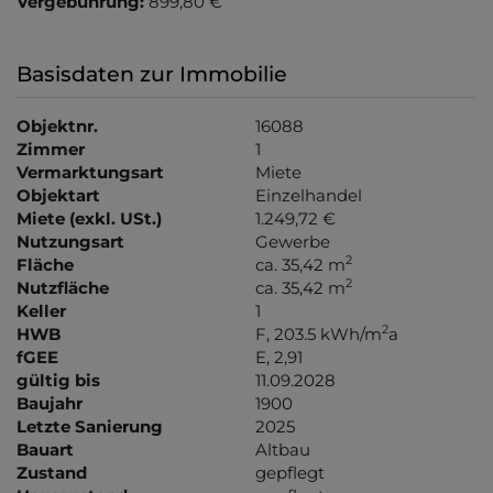
Vergebührung:
899,80 €
Basisdaten zur Immobilie
Objektnr.
16088
Zimmer
1
Vermarktungsart
Miete
Objektart
Einzelhandel
Miete (exkl. USt.)
1.249,72 €
Nutzungsart
Gewerbe
2
Fläche
ca. 35,42 m
2
Nutzfläche
ca. 35,42 m
Keller
1
2
HWB
F, 203.5 kWh/m
a
fGEE
E, 2,91
gültig bis
11.09.2028
Baujahr
1900
Letzte Sanierung
2025
Bauart
Altbau
Zustand
gepflegt