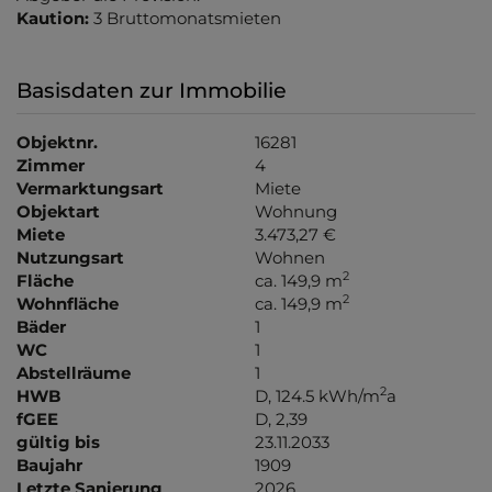
Kaution:
3 Bruttomonatsmieten
Basisdaten zur Immobilie
Objektnr.
16281
Zimmer
4
Vermarktungsart
Miete
Objektart
Wohnung
Miete
3.473,27 €
Nutzungsart
Wohnen
2
Fläche
ca. 149,9 m
2
Wohnfläche
ca. 149,9 m
Bäder
1
WC
1
Abstellräume
1
2
HWB
D, 124.5 kWh/m
a
fGEE
D, 2,39
gültig bis
23.11.2033
Baujahr
1909
Letzte Sanierung
2026