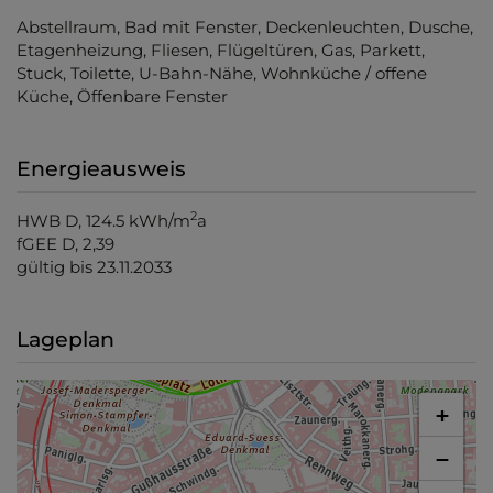
Abstellraum
Bad mit Fenster
Deckenleuchten
Dusche
Etagenheizung
Fliesen
Flügeltüren
Gas
Parkett
Stuck
Toilette
U-Bahn-Nähe
Wohnküche / offene
Küche
Öffenbare Fenster
Energieausweis
2
HWB
D, 124.5 kWh/m
a
fGEE
D, 2,39
gültig bis
23.11.2033
Lageplan
+
−