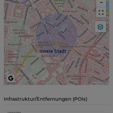
−
Tiles ©
basemap.at
Infrastruktur/Entfernungen (POIs)
Verkehr