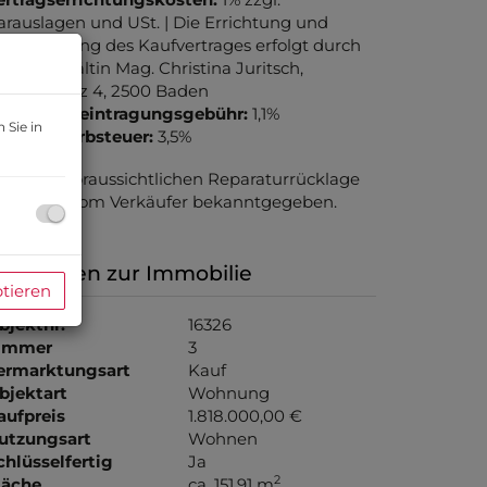
arauslagen und USt. | Die Errichtung und
urchführung des Kaufvertrages erfolgt durch
echtsanwältin Mag. Christina Juritsch,
heaterplatz 4, 2500 Baden
rundbucheintragungsgebühr:
1,1%
 Sie in
runderwerbsteuer:
3,5%
öhe der voraussichtlichen Reparaturrücklage
ird noch vom Verkäufer bekanntgegeben.
asisdaten zur Immobilie
ptieren
bjektnr.
16326
immer
3
ermarktungsart
Kauf
bjektart
Wohnung
aufpreis
1.818.000,00 €
utzungsart
Wohnen
chlüsselfertig
Ja
2
läche
ca. 151,91 m