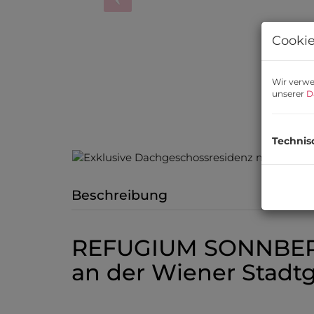
Cookie
Wir verwe
unserer
D
Technis
Beschreibung
REFUGIUM SONNBERG
an der Wiener Stadt