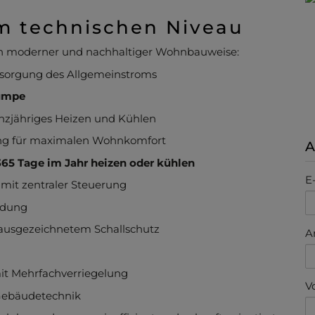
m technischen Niveau
ich moderner und nachhaltiger Wohnbauweise:
rsorgung des Allgemeinstroms
umpe
nzjähriges Heizen und Kühlen
g für maximalen Wohnkomfort
A
365 Tage im Jahr heizen oder kühlen
E
mit zentraler Steuerung
ndung
ausgezeichnetem Schallschutz
A
t Mehrfachverriegelung
V
Gebäudetechnik