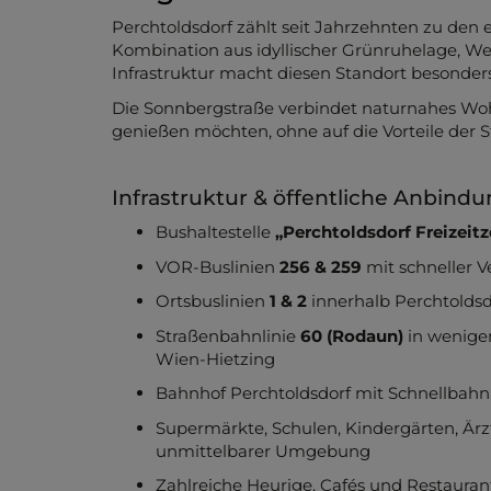
Perchtoldsdorf zählt seit Jahrzehnten zu de
Kombination aus idyllischer Grünruhelage, We
Infrastruktur macht diesen Standort besonders 
Die Sonnbergstraße verbindet naturnahes Wohn
genießen möchten, ohne auf die Vorteile der 
Infrastruktur & öffentliche Anbind
Bushaltestelle
„Perchtoldsdorf Freizeit
VOR-Buslinien
256 & 259
mit schneller 
Ortsbuslinien
1 & 2
innerhalb Perchtoldsd
Straßenbahnlinie
60 (Rodaun)
in wenigen
Wien-Hietzing
Bahnhof Perchtoldsdorf mit Schnellbah
Supermärkte, Schulen, Kindergärten, Ärz
unmittelbarer Umgebung
Zahlreiche Heurige, Cafés und Restaura