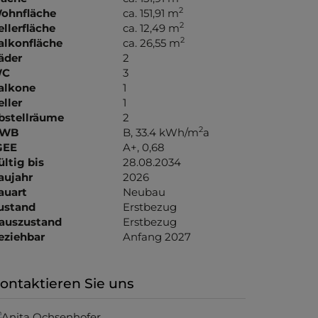
2
ohnfläche
ca. 151,91 m
2
ellerfläche
ca. 12,49 m
2
alkonfläche
ca. 26,55 m
äder
2
C
3
alkone
1
eller
1
bstellräume
2
2
WB
B, 33.4 kWh/m
a
GEE
A+, 0,68
ültig bis
28.08.2034
aujahr
2026
auart
Neubau
ustand
Erstbezug
auszustand
Erstbezug
eziehbar
Anfang 2027
ontaktieren Sie uns