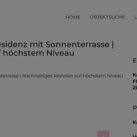
HOME
OBJEKTSUCHE
sidenz mit Sonnenterrasse |
f höchstem Niveau
E
K
F
Z
P
K
V