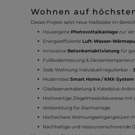
Wohnen auf höchste
Dieses Projekt setzt neue Maßstäbe im Bere
Hauseigene
Photovoltaikanlage
zur Ve
Energieeffiziente
Luft-Wasser-Wärmep
Innovative
Betonkernaktivierung
für ga
Fußbodenheizung & Deckentemperierun
Jede Wohnung individuell regulierbar –
Modernstes
Smart Home / KNX-System
Glasfaserverkabelung & Kabelplus-Anbi
Hochwertige Ziegelmassivbauweise mit 
Vorbereitung für Alarmanlage
Hochsichere Wohnungseingangstüren mi
Nachhaltige und ressourcenschonende 