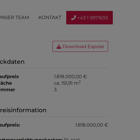
UNSER TEAM
KONTAKT
+43 1 9971693
Download Expose
ckdaten
aufpreis
1.818.000,00 €
2
läche
ca. 151,91 m
immer
3
reisinformation
aufpreis:
1.818.000,00 €
ertragserrichtungskosten:
1% zzgl.