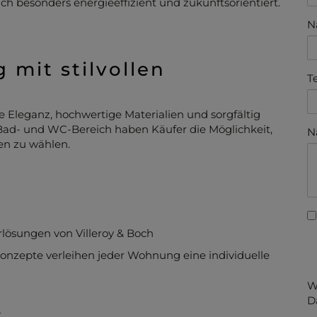
ch besonders energieeffizient und zukunftsorientiert.
N
 mit stilvollen
T
 Eleganz, hochwertige Materialien und sorgfältig
ad- und WC-Bereich haben Käufer die Möglichkeit,
N
en zu wählen.
lösungen von Villeroy & Boch
nzepte verleihen jeder Wohnung eine individuelle
W
D
t