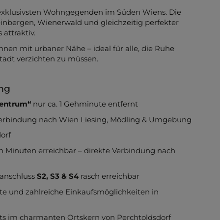
n exklusivsten Wohngegenden im Süden Wiens. Die
inbergen, Wienerwald und gleichzeitig perfekter
attraktiv.
en mit urbaner Nähe – ideal für alle, die Ruhe
Stadt verzichten zu müssen.
ung
zentrum“
nur ca. 1 Gehminute entfernt
Verbindung nach Wien Liesing, Mödling & Umgebung
orf
 Minuten erreichbar – direkte Verbindung nach
nanschluss
S2, S3 & S4
rasch erreichbar
te und zahlreiche Einkaufsmöglichkeiten in
nts im charmanten Ortskern von Perchtoldsdorf