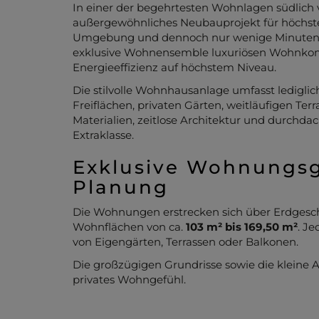
In einer der begehrtesten Wohnlagen südlich
außergewöhnliches Neubauprojekt für höchste 
Umgebung und dennoch nur wenige Minuten vo
exklusive Wohnensemble luxuriösen Wohnkom
Energieeffizienz auf höchstem Niveau.
Die stilvolle Wohnhausanlage umfasst ledigl
Freiflächen, privaten Gärten, weitläufigen Te
Materialien, zeitlose Architektur und durchda
Extraklasse.
Exklusive Wohnungs
Planung
Die Wohnungen erstrecken sich über Erdgesc
Wohnflächen von ca.
103 m² bis 169,50 m²
. Je
von Eigengärten, Terrassen oder Balkonen.
Die großzügigen Grundrisse sowie die kleine A
privates Wohngefühl.