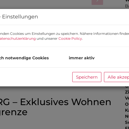
B
D
 Einstellungen
R
T
G
nden Cookies um Einstellungen zu speichern. Nähere Informationen finden
G
atenschutzerklärung
und unserer
Cookie Policy
.
H
w
ch notwendige Cookies
immer aktiv
B
Speichern
Alle akze
O
Z
V
 – Exklusives Wohnen
O
grenze
K
N
S
F