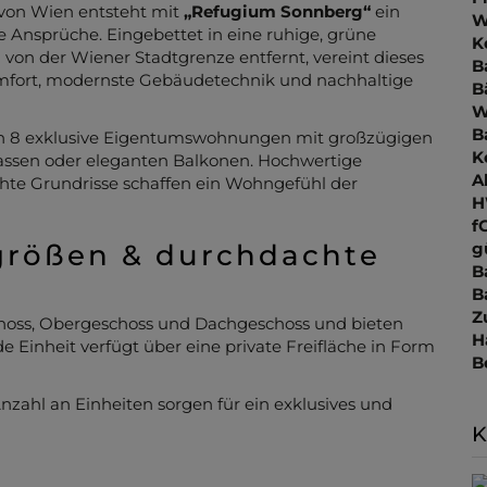
 von Wien entsteht mit
„Refugium Sonnberg“
ein
W
Ansprüche. Eingebettet in eine ruhige, grüne
K
n der Wiener Stadtgrenze entfernt, vereint dieses
B
fort, modernste Gebäudetechnik und nachhaltige
B
W
B
ich 8 exklusive Eigentumswohnungen mit großzügigen
K
rrassen oder eleganten Balkonen. Hochwertige
A
chte Grundrisse schaffen ein Wohngefühl der
H
f
größen & durchdachte
g
B
B
Z
hoss, Obergeschoss und Dachgeschoss und bieten
H
de Einheit verfügt über eine private Freifläche in Form
B
nzahl an Einheiten sorgen für ein exklusives und
K