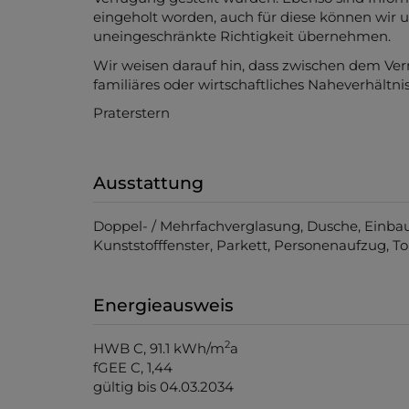
eingeholt worden, auch für diese können wir u
uneingeschränkte Richtigkeit übernehmen.
Wir weisen darauf hin, dass zwischen dem Ver
familiäres oder wirtschaftliches Naheverhältnis
Praterstern
Ausstattung
Doppel- / Mehrfachverglasung
Dusche
Einba
Kunststofffenster
Parkett
Personenaufzug
To
Energieausweis
2
HWB
C, 91.1 kWh/m
a
fGEE
C, 1,44
gültig bis
04.03.2034