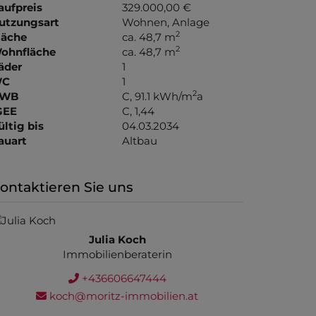
aufpreis
329.000,00 €
utzungsart
Wohnen
Anlage
2
läche
ca. 48,7 m
2
ohnfläche
ca. 48,7 m
äder
1
C
1
2
WB
C, 91.1 kWh/m
a
GEE
C, 1,44
ültig bis
04.03.2034
auart
Altbau
ontaktieren Sie uns
Julia Koch
Immobilienberaterin
+436606647444
koch@moritz-immobilien.at