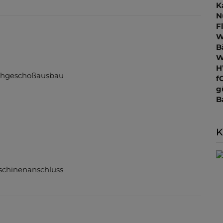
K
N
F
W
B
W
H
achgeschoßausbau
f
g
B
K
chinenanschluss