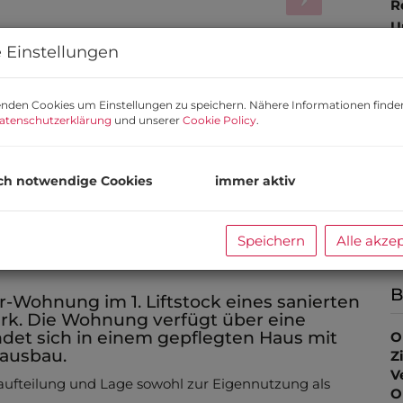
R
U
 Einstellungen
m
P
V
nden Cookies um Einstellungen zu speichern. Nähere Informationen finden
atenschutzerklärung
und unserer
Cookie Policy
.
K
E
K
ch notwendige Cookies
immer aktiv
T
G
G
Speichern
Alle akze
B
-Wohnung im 1. Liftstock eines sanierten
rk. Die Wohnung verfügt über eine
det sich in einem gepflegten Haus mit
O
ausbau.
Z
V
ufteilung und Lage sowohl zur Eigennutzung als
O