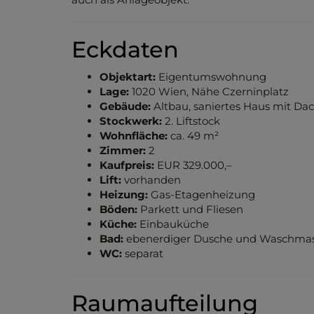
Eckdaten
Objektart:
Eigentumswohnung
Lage:
1020 Wien, Nähe Czerninplatz
Gebäude:
Altbau, saniertes Haus mit D
Stockwerk:
2. Liftstock
Wohnfläche:
ca. 49 m²
Zimmer:
2
Kaufpreis:
EUR 329.000,–
Lift:
vorhanden
Heizung:
Gas-Etagenheizung
Böden:
Parkett und Fliesen
Küche:
Einbauküche
Bad:
ebenerdiger Dusche und Waschmas
WC:
separat
Raumaufteilung