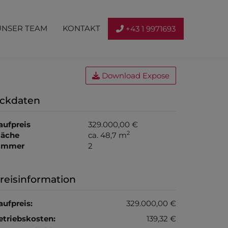
UNSER TEAM
KONTAKT
+43 1 9971693
Download Expose
ckdaten
aufpreis
329.000,00 €
2
läche
ca. 48,7 m
immer
2
reisinformation
aufpreis:
329.000,00 €
etriebskosten:
139,32 €