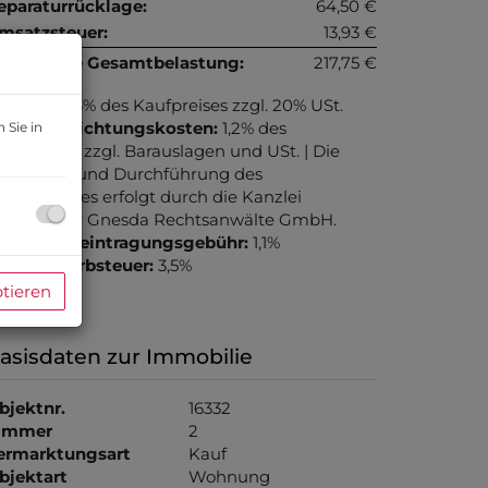
eparaturrücklage:
64,50 €
msatzsteuer:
13,93 €
onatliche Gesamtbelastung:
217,75 €
rovision:
3% des Kaufpreises zzgl. 20% USt.
ertragserrichtungskosten:
1,2% des
 Sie in
aufpreises zzgl. Barauslagen und USt. | Die
rrichtung und Durchführung des
aufvertrages erfolgt durch die Kanzlei
iefenthaler Gnesda Rechtsanwälte GmbH.
rundbucheintragungsgebühr:
1,1%
runderwerbsteuer:
3,5%
ptieren
asisdaten zur Immobilie
bjektnr.
16332
immer
2
ermarktungsart
Kauf
bjektart
Wohnung