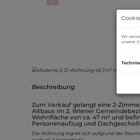
Cookie
Wir verwe
unserer
D
Technis
Beschreibung
Zum Verkauf gelangt eine 2-Zimmer
Altbaus im 2. Wiener Gemeindebezi
Wohnfläche von ca. 47 m² und befin
Personenaufzug und Dachgeschoß
Die Wohnung eignet sich aufgrund der Rauma
auch als Anlageobjekt.