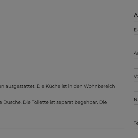
A
E
A
V
n ausgestattet. Die Küche ist in den Wohnbereich
N
Dusche. Die Toilette ist separat begehbar. Die
T