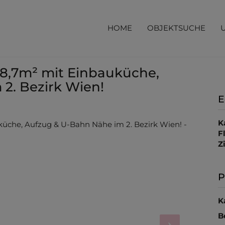
HOME
OBJEKTSUCHE
8,7m² mit Einbauküche,
2. Bezirk Wien!
E
K
F
Z
P
K
B