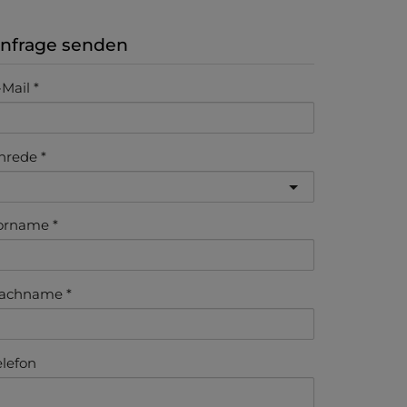
nfrage senden
-Mail
nrede
orname
achname
elefon