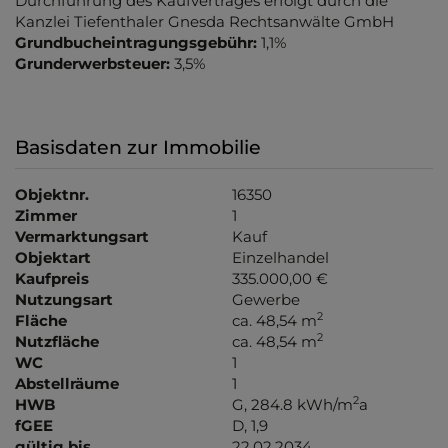
Durchführung des Kaufvertrages erfolgt durch die
Kanzlei Tiefenthaler Gnesda Rechtsanwälte GmbH
Grundbucheintragungsgebühr:
1,1%
Grunderwerbsteuer:
3,5%
Basisdaten zur Immobilie
Objektnr.
16350
Zimmer
1
Vermarktungsart
Kauf
Objektart
Einzelhandel
Kaufpreis
335.000,00 €
Nutzungsart
Gewerbe
2
Fläche
ca. 48,54 m
2
Nutzfläche
ca. 48,54 m
WC
1
Abstellräume
1
2
HWB
G, 284.8 kWh/m
a
fGEE
D, 1,9
gültig bis
22.02.2034