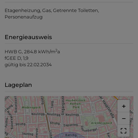
Etagenheizung
Gas
Getrennte Toiletten
Personenaufzug
Energieausweis
2
HWB
G, 284.8 kWh/m
a
fGEE
D, 1,9
gültig bis
22.02.2034
Lageplan
+
−