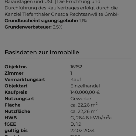
Barauslagen und USt. | Die Errichtung und
Durchführung des Kaufvertrages erfolgt durch die
Kanzlei Tiefenthaler Gnesda Rechtsanwälte GmbH
Grundbucheintragungsgebühr:
1,1%
Grunderwerbsteuer:
3,5%
Basisdaten zur Immobilie
Objektnr.
16352
Zimmer
1
Vermarktungsart
Kauf
Objektart
Einzelhandel
Kaufpreis
140.000,00 €
Nutzungsart
Gewerbe
2
Fläche
ca. 22,26 m
2
Nutzfläche
ca. 22,26 m
2
HWB
G, 284.8 kWh/m
a
fGEE
D, 1,9
gültig bis
22.02.2034