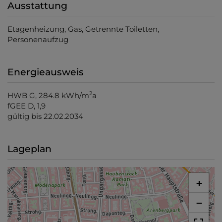
Ausstattung
Etagenheizung
Gas
Getrennte Toiletten
Personenaufzug
Energieausweis
2
HWB
G, 284.8 kWh/m
a
fGEE
D, 1,9
gültig bis
22.02.2034
Lageplan
+
−