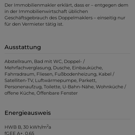
Der Immobilienmakler erklärt, dass er – entgegen dem
in der Immobilienwirtschaft üblichen
Geschäftsgebrauch des Doppelmaklers – einseitig nur
für den Vermieter tätig ist.
Ausstattung
Abstellraum
Bad mit WC
Doppel- /
Mehrfachverglasung
Dusche
Einbauküche
Fahrradraum
Fliesen
Fußbodenheizung
Kabel /
Satelliten-TV
Luftwärmepumpe
Parkett
Personenaufzug
Toilette
U-Bahn-Nähe
Wohnküche /
offene Küche
Öffenbare Fenster
Energieausweis
2
HWB
B, 30 kWh/m
a
fGEE
A+, 0,65