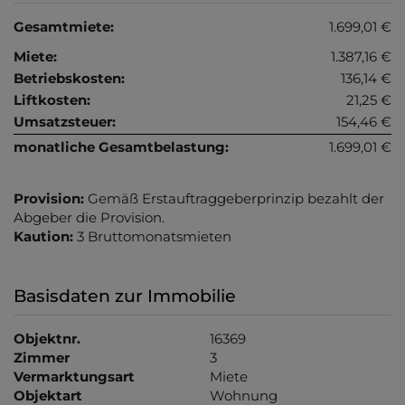
Gesamtmiete:
1.699,01 €
Miete:
1.387,16 €
Betriebskosten:
136,14 €
Liftkosten:
21,25 €
Umsatzsteuer:
154,46 €
monatliche Gesamtbelastung:
1.699,01 €
Provision:
Gemäß Erstauftraggeberprinzip bezahlt der
Abgeber die Provision.
Kaution:
3 Bruttomonatsmieten
Basisdaten zur Immobilie
Objektnr.
16369
Zimmer
3
Vermarktungsart
Miete
Objektart
Wohnung