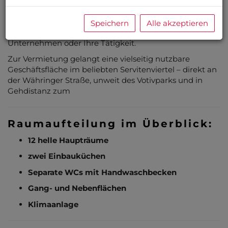
Wien 1090 und bietet auf beeindruckenden 202,47 m²
insgesamt 7 gut geschnittene Zimmer. Ob als moderne
Büroräumlichkeit, Praxis oder multifunktionaler
Speichern
Alle akzeptieren
Arbeitsplatz – hier finden Sie das ideale Umfeld für Ihr
Unternehmen oder Ihre Tätigkeit.
Zur Vermietung gelangt eine vielseitig nutzbare
Geschäftsfläche im beliebten Servitenviertel – direkt an
der Währinger Straße, unweit des Votivparks und in
Gehdistanz zum
Raumaufteilung im Überblick:
12 helle Haupträume
zwei Einbauküchen
Separate WCs mit Handwaschbecken
Gang- und Nebenflächen
Klimaanlage