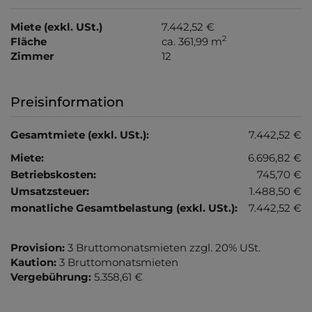
Miete (exkl. USt.)
7.442,52 €
2
Fläche
ca. 361,99 m
Zimmer
12
Preisinformation
Gesamtmiete (exkl. USt.):
7.442,52 €
Miete:
6.696,82 €
Betriebskosten:
745,70 €
Umsatzsteuer:
1.488,50 €
monatliche Gesamtbelastung (exkl. USt.):
7.442,52 €
Provision:
3 Bruttomonatsmieten zzgl. 20% USt.
Kaution:
3 Bruttomonatsmieten
Vergebührung:
5.358,61 €