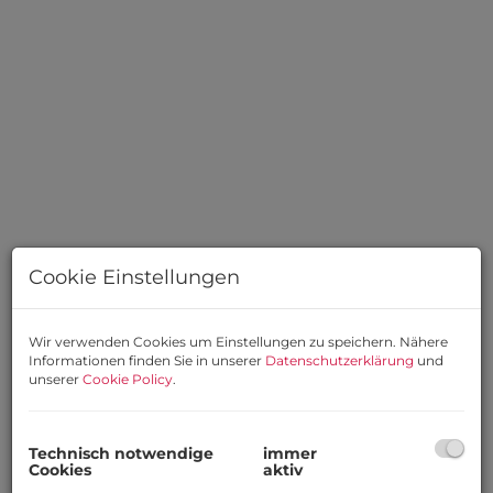
Cookie Einstellungen
Beschreibung
Wir verwenden Cookies um Einstellungen zu speichern. Nähere
Informationen finden Sie in unserer
Datenschutzerklärung
und
unserer
Cookie Policy
.
Exklusives Büro- bzw. Praxisobjekt im begehrten 9.
Wiener Gemeindebezirk
Diese großzügige Büro- oder Praxisfläche befindet sich
Technisch notwendige
immer
in der 2. Etage eines gepflegten Hauses im Herzen von
Cookies
aktiv