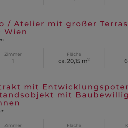
o / Atelier mit großer Terra
0 Wien
en
Zimmer
Fläche
2
1
ca. 20,15 m
6
trakt mit Entwicklungspoten
tandsobjekt mit Baubewilli
hnen
en
Zimmer
Fläche
K