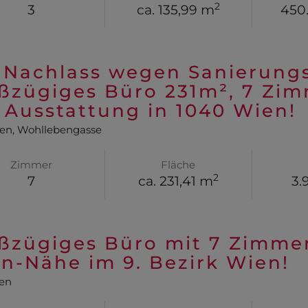
2
3
ca. 135,99 m
450
 Nachlass wegen Sanierungs
ßzügiges Büro 231m², 7 Zi
 Ausstattung in 1040 Wien!
ien
, Wohllebengasse
Zimmer
Fläche
2
7
ca. 231,41 m
3.
ßzügiges Büro mit 7 Zimmer
n-Nähe im 9. Bezirk Wien!
en