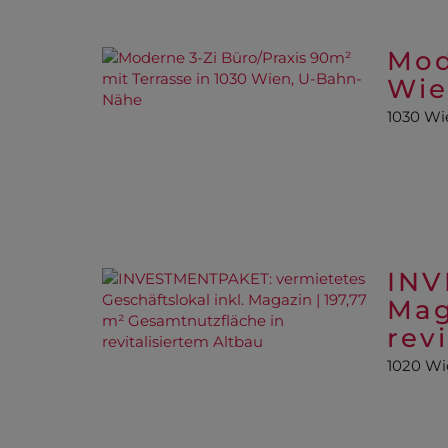
Mod
Wie
1030 Wi
INV
Mag
rev
1020 Wi