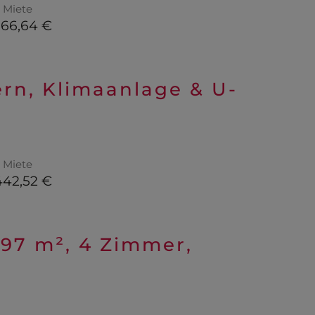
Miete
166,64 €
rn, Klimaanlage & U-
Miete
442,52 €
 97 m², 4 Zimmer,