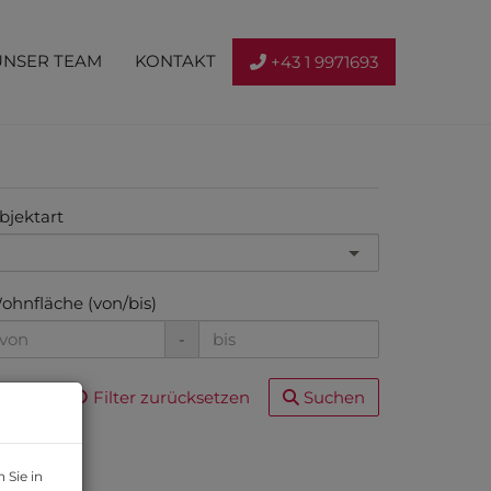
UNSER TEAM
KONTAKT
+43 1 9971693
bjektart
ohnfläche (von/bis)
-
Filter zurücksetzen
Suchen
 Sie in