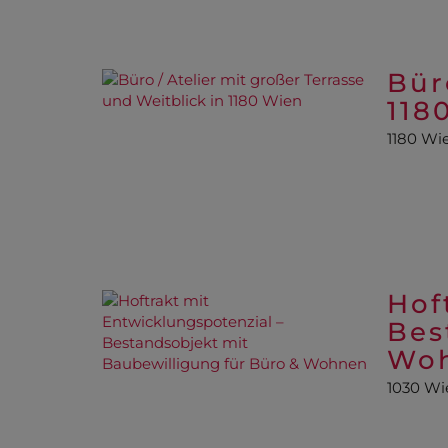
Bür
118
1180 Wi
Hof
Bes
Wo
1030 Wi