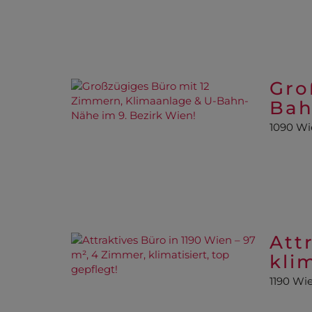
Gro
Bah
1090 Wi
Att
kli
1190 Wi