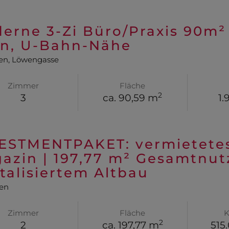
erne 3-Zi Büro/Praxis 90m² 
n, U-Bahn-Nähe
en
, Löwengasse
Zimmer
Fläche
2
3
ca. 90,59 m
1.
ESTMENTPAKET: vermietetes 
azin | 197,77 m² Gesamtnutz
italisiertem Altbau
en
Zimmer
Fläche
K
2
2
ca. 197,77 m
515