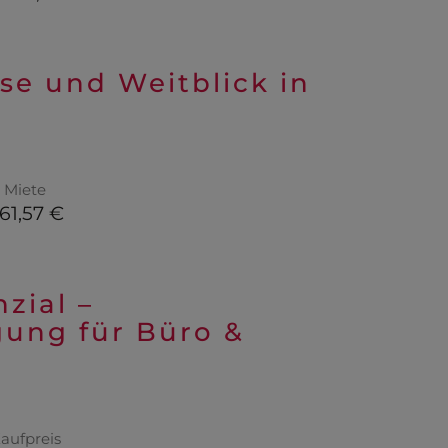
sse und Weitblick in
Miete
61,57 €
zial –
gung für Büro &
aufpreis