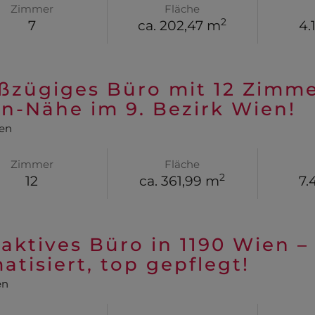
Zimmer
Fläche
2
7
ca. 202,47 m
4.
ßzügiges Büro mit 12 Zimme
n-Nähe im 9. Bezirk Wien!
en
Zimmer
Fläche
2
12
ca. 361,99 m
7.
raktives Büro in 1190 Wien –
matisiert, top gepflegt!
en