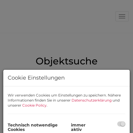
Nav
Objektsuche
Suchen
Cookie Einstellungen
Objektnummer
Wir verwenden Cookies um Einstellungen zu speichern. Nähere
Informationen finden Sie in unserer
Datenschutzerklärung
und
unserer
Cookie Policy
.
Vermarktungsart
Alle
Miete
Kauf
Technisch notwendige
immer
Cookies
aktiv