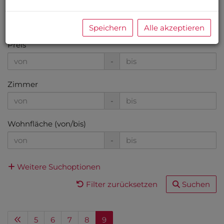
Objektart
Speichern
Alle akzeptieren
Preis
-
Zimmer
-
Wohnfläche (von/bis)
-
Weitere Suchoptionen
Filter zurücksetzen
Suchen
5
6
7
8
9