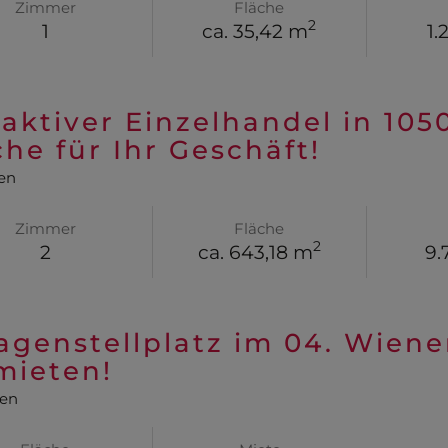
Zimmer
Fläche
2
1
ca. 35,42 m
1.
raktiver Einzelhandel in 105
che für Ihr Geschäft!
en
Zimmer
Fläche
2
2
ca. 643,18 m
9.
agenstellplatz im 04. Wien
mieten!
ien