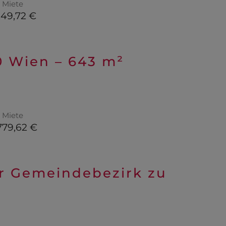
Miete
249,72 €
0 Wien – 643 m²
Miete
779,62 €
er Gemeindebezirk zu