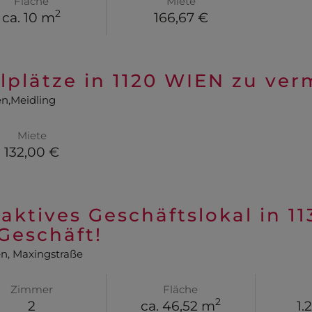
Fläche
Miete
2
ca. 10 m
166,67 €
llplätze in 1120 WIEN zu ver
en,Meidling
Miete
132,00 €
raktives Geschäftslokal in 11
 Geschäft!
en
, Maxingstraße
Zimmer
Fläche
2
2
ca. 46,52 m
1.