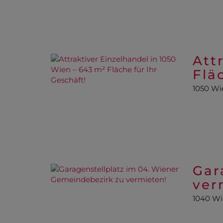
Att
Flä
1050 Wi
Gar
ver
1040 W