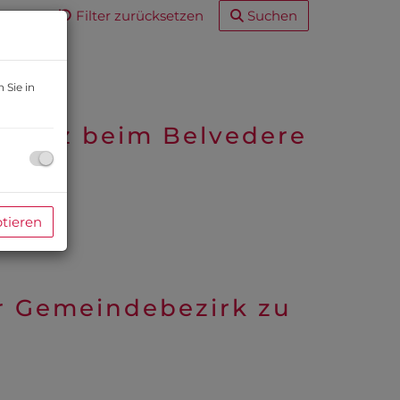
Filter zurücksetzen
Suchen
 Sie in
idenz beim Belvedere
Miete
ptieren
388,48 €
er Gemeindebezirk zu