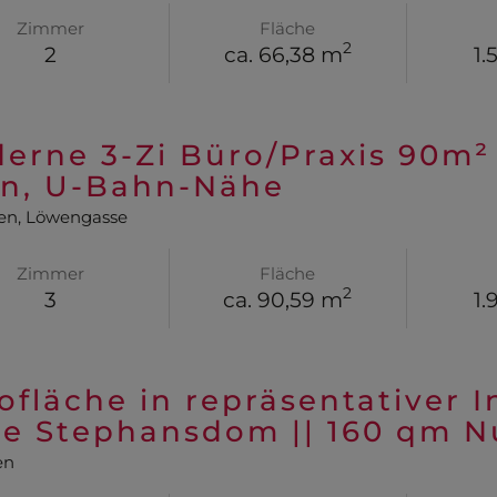
Zimmer
Fläche
2
2
ca. 66,38 m
1.
erne 3-Zi Büro/Praxis 90m² 
n, U-Bahn-Nähe
en
, Löwengasse
Zimmer
Fläche
2
3
ca. 90,59 m
1.
ofläche in repräsentativer I
e Stephansdom || 160 qm Nu
en