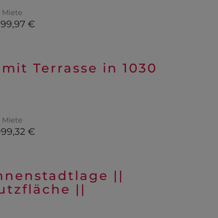
Miete
599,97 €
mit Terrasse in 1030
Miete
999,32 €
nnenstadtlage ||
tzfläche ||