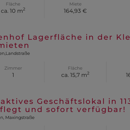
Fläche
Miete
2
ca. 10 m
164,93 €
enhof Lagerfläche in der Kl
mieten
en,Landstraße
Zimmer
Fläche
2
1
ca. 15,7 m
1
raktives Geschäftslokal in 1
flegt und sofort verfügbar!
en
, Maxingstraße