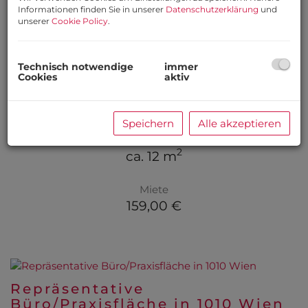
Informationen finden Sie in unserer
Datenschutzerklärung
und
unserer
Cookie Policy
.
Technisch notwendige
immer
Garagenstellplatz im 5. Wiener
Cookies
aktiv
Gemeindebezirk zu vermieten
1050 Wien,Margareten
Speichern
Alle akzeptieren
Fläche
2
ca. 12 m
Miete
159,00 €
Repräsentative
Büro/Praxisfläche in 1010 Wien